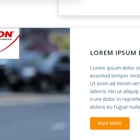
LOREM IPSUM
Lorem ipsum dolor sit
eiusmod tempor incid
Ut enim ad minim ven
laboris nisi ut aliqu
irure dolor in reprehe
dolore eu fugiat nulla
READ MORE