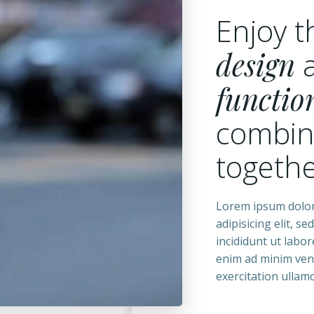
Enjoy t
design
functio
combi
togeth
Lorem ipsum dolor
adipisicing elit, 
incididunt ut labo
enim ad minim ven
exercitation ullamco