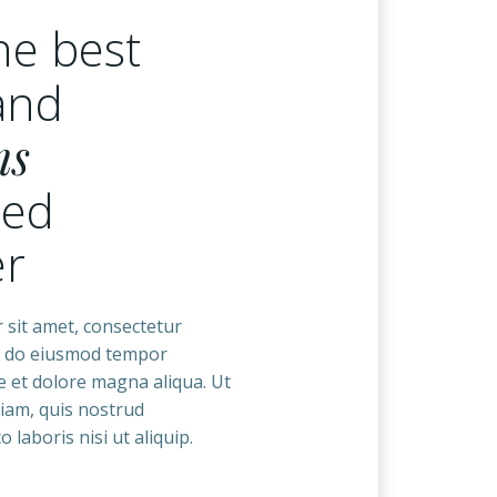
he best
and
ns
ned
er
 sit amet, consectetur
sed do eiusmod tempor
re et dolore magna aliqua. Ut
iam, quis nostrud
 laboris nisi ut aliquip.